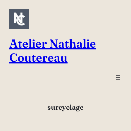
Aller
au
contenu
Atelier Nathalie
Coutereau
surcyclage