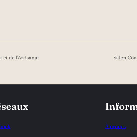
 et de l’Artisanat
Salon Cou
éseaux
Inform
book
À propos