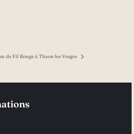
su de Fil Rouge à Thaon les Vosges
ations