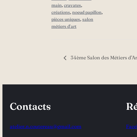
main
,
cravates
,
créations
,
noeud papillon
,
pièces uniques
,
salon
métiers d’art
34ème Salon des Métiers d’Art
Contacts
R
atelier.n.coutereau@gmail.com
Face