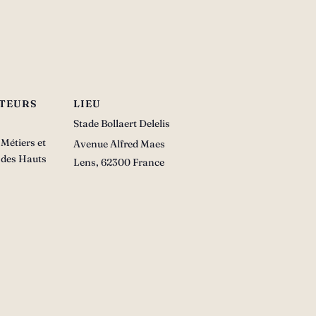
TEURS
LIEU
Stade Bollaert Delelis
Métiers et
Avenue Alfred Maes
t des Hauts
Lens
,
62300
France