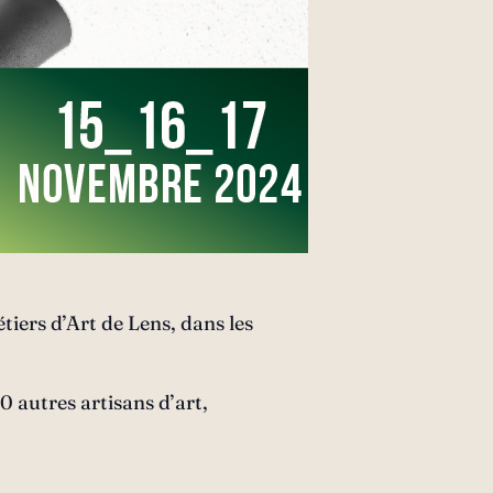
étiers d’Art de Lens, dans les
0 autres artisans d’art,