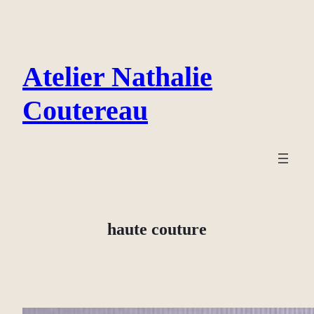
Aller
au
contenu
Atelier Nathalie
Coutereau
haute couture