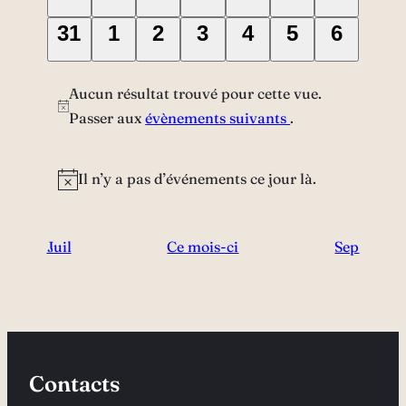
Évènement,
Évènement,
Évènement,
Évènement,
Évènement,
Évènement,
Évènem
0
0
0
0
0
0
0
31
1
2
3
4
5
6
Évènement,
Évènement,
Évènement,
Évènement,
Évènement,
Évènement
Évènem
Aucun résultat trouvé pour cette vue.
Passer aux
évènements suivants
.
Il n’y a pas d’événements ce jour là.
Juil
Ce mois-ci
Sep
Contacts